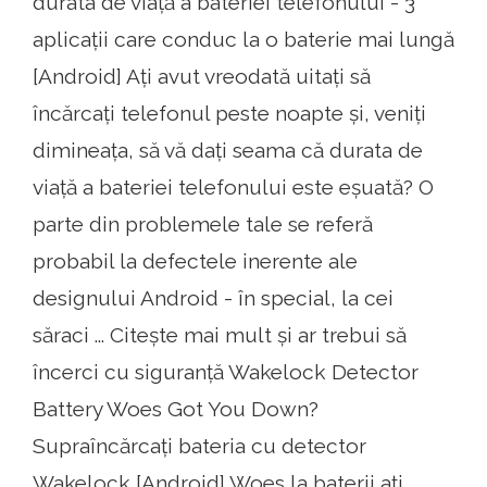
durata de viață a bateriei telefonului - 3
aplicații care conduc la o baterie mai lungă
[Android] Ați avut vreodată uitați să
încărcați telefonul peste noapte și, veniți
dimineața, să vă dați seama că durata de
viață a bateriei telefonului este eșuată? O
parte din problemele tale se referă
probabil la defectele inerente ale
designului Android - în special, la cei
săraci ... Citește mai mult și ar trebui să
încerci cu siguranță Wakelock Detector
Battery Woes Got You Down?
Supraîncărcați bateria cu detector
Wakelock [Android] Woes la baterii ați