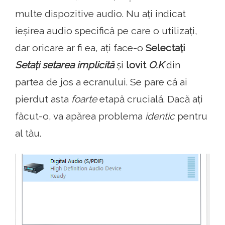
multe dispozitive audio. Nu ați indicat
ieșirea audio specifică pe care o utilizați,
dar oricare ar fi ea, ați face-o
Selectați
Setați setarea implicită
și
lovit
O.K
din
partea de jos a ecranului. Se pare că ai
pierdut asta
foarte
etapă crucială. Dacă ați
făcut-o, va apărea problema
identic
pentru
al tău.