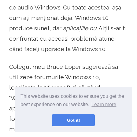
de audio Windows. Cu toate acestea, așa
cum ați menționat deja, Windows 10
produce sunet, dar
aplicațiile nu
. Alții s-ar fi
confruntat cu aceeași problemă atunci
când faceți upgrade la Windows 10.
Colegul meu Bruce Epper sugerează să
utilizeze forumurile Windows 10,
localizate la Microsoft și căutând
This website uses cookies to ensure you get the
“Windows 10 audio” pentru a vedea dacă
best experience on our website.
Learn more
apar vreun rezultat. O scanare rapidă a
forumurilor Windows 10 Insider dezvăluie
Got it!
mai multe subiecte similare cu ale dvs.