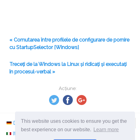
« Comutarea între profilele de configurare de pornire
cu StartupSelector [Windows]
Treceți de la Windows la Linux și ridicați și executați
în procesul-verbal »
Acțiune:
This website uses cookies to ensure you get the
Deutsch
Nederlands
Svenska
Norsk
best experience on our website.
Learn more
Italiano
Français
Español
Românesc