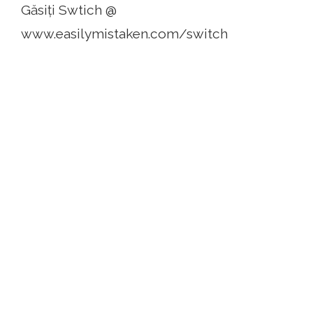
Găsiți Swtich @
www.easilymistaken.com/switch