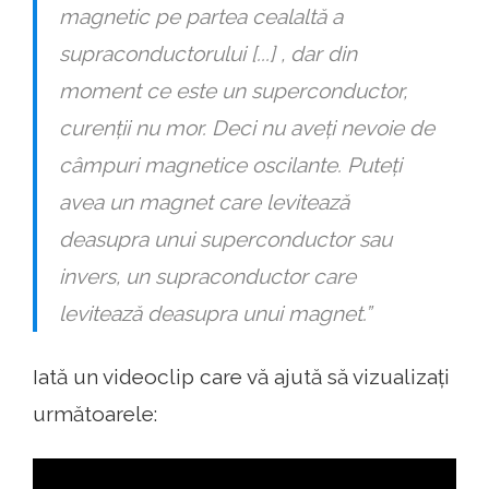
magnetic pe partea cealaltă a
supraconductorului [...] , dar din
moment ce este un superconductor,
curenții nu mor. Deci nu aveți nevoie de
câmpuri magnetice oscilante. Puteți
avea un magnet care levitează
deasupra unui superconductor sau
invers, un supraconductor care
levitează deasupra unui magnet.”
Iată un videoclip care vă ajută să vizualizați
următoarele: