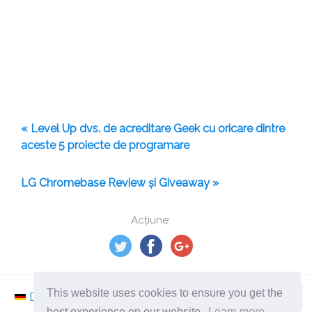
« Level Up dvs. de acreditare Geek cu oricare dintre
aceste 5 proiecte de programare
LG Chromebase Review și Giveaway »
Acțiune:
This website uses cookies to ensure you get the
Deutsch
Nederlands
Svenska
Norsk
best experience on our website.
Learn more