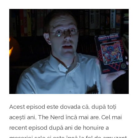
Acest episod este dovada că, după toți
acești ani, The Nerd încă mai are. Cel mai
recent episod după ani de honuire a