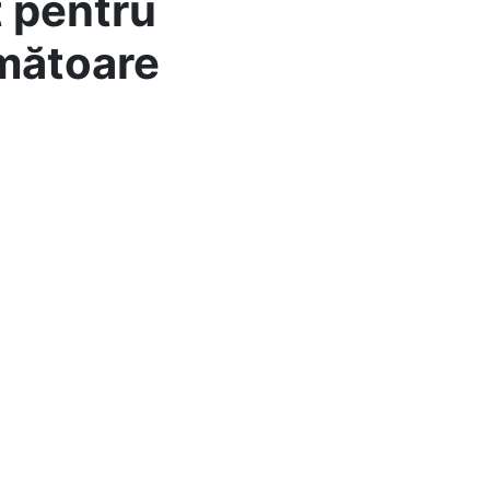
t pentru
rmătoare