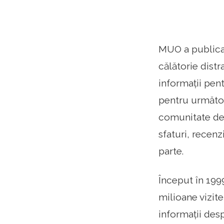
MUO a publicat
călătorie distr
informații pent
pentru următoa
comunitate de 
sfaturi, recenz
parte.
Început în 1999
milioane vizite
informații desp