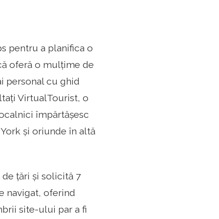
 pentru a planifica o
e că oferă o mulțime de
ai personal cu ghid
ați VirtualTourist, o
localnici împărtășesc
 York și oriunde în altă
e țări și solicită 7
e navigat, oferind
ii site-ului par a fi