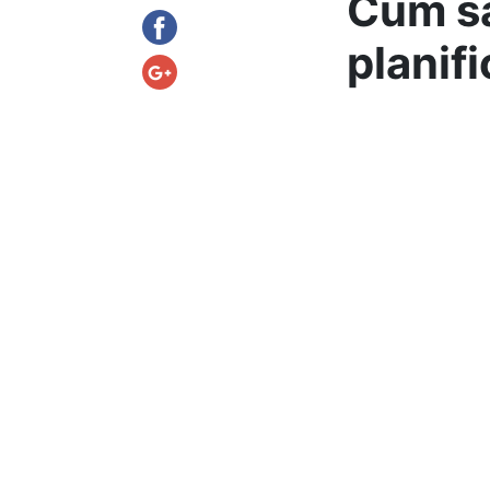
Cum să
planif