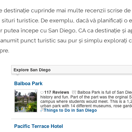
e destinație cuprinde mai multe recenzii scrise de
situri turistice. De exemplu, dacă vă planificați o e
ar putea începe cu San Diego, CA ca destinație și a
anumit punct turistic sau pur și simplu explorați ce
pre.