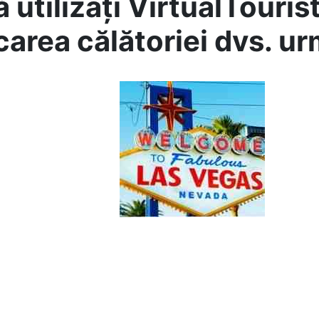
 utilizați VirtualTouris
icarea călătoriei dvs. u