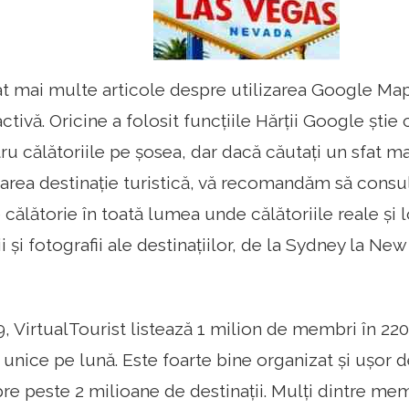
 mai multe articole despre utilizarea Google Maps
activă. Oricine a folosit funcțiile Hărții Google ști
ru călătoriile pe șosea, dar dacă căutați un sfat m
rea destinație turistică, vă recomandăm să consult
călătorie în toată lumea unde călătoriile reale și 
ii și fotografii ale destinațiilor, de la Sydney la New
, VirtualTourist listează 1 milion de membri în 220 d
 unice pe lună. Este foarte bine organizat și ușor d
re peste 2 milioane de destinații. Mulți dintre membr