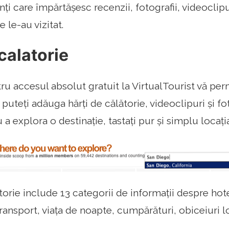
nți care împărtășesc recenzii, fotografii, videoclipu
e le-au vizitat.
calatorie
ru accesul absolut gratuit la VirtualTourist vă per
 puteți adăuga hărți de călătorie, videoclipuri și fot
u a explora o destinație, tastați pur și simplu locația
torie include 13 categorii de informații despre hot
transport, viața de noapte, cumpărături, obiceiuri 