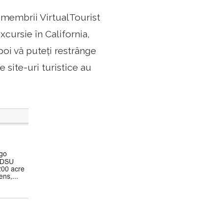
 membrii VirtualTourist
xcursie în California,
poi vă puteți restrânge
 site-uri turistice au