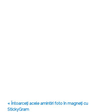
« Întoarceți acele amintiri foto în magneți cu
StickyGram