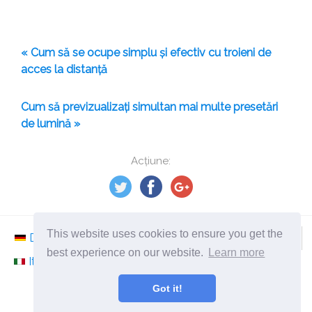
« Cum să se ocupe simplu și efectiv cu troieni de
acces la distanță
Cum să previzualizați simultan mai multe presetări
de lumină »
Acțiune:
This website uses cookies to ensure you get the
Deutsch
Nederlands
Svenska
Norsk
best experience on our website.
Learn more
Italiano
Français
Español
Românesc
Got it!
©
2026
ro.ephesossoftware.com
Știri din lumea tehnologiei moderne!