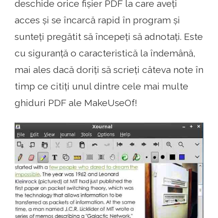
deschide orice fișier PDF la care aveți
acces și se încarcă rapid în program și
sunteți pregătit să începeți să adnotați. Este
cu siguranță o caracteristică la îndemână,
mai ales dacă doriți să scrieți câteva note în
timp ce citiți unul dintre cele mai multe
ghiduri PDF ale MakeUseOf!