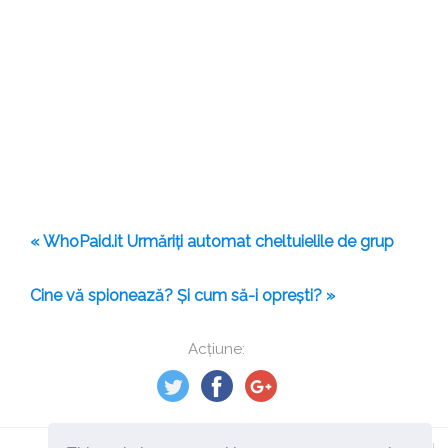
« WhoPaid.it Urmăriți automat cheltuielile de grup
Cine vă spionează? Și cum să-i oprești? »
Acțiune: