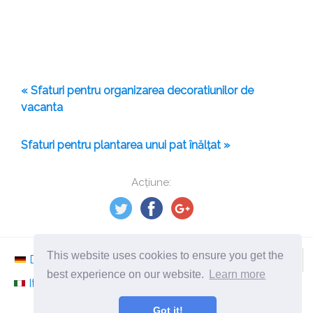
« Sfaturi pentru organizarea decoratiunilor de
vacanta
Sfaturi pentru plantarea unui pat înălțat »
Acțiune:
This website uses cookies to ensure you get the
Deutsch
Nederlands
Svenska
Norsk
best experience on our website.
Learn more
Italiano
Français
Español
Românesc
Got it!