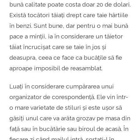
bună calitate poate costa doar 20 de dolari.
Există tocători tăiați drept care taie hârtiile
în benzi. Sunt bune, dar pentru o mai bună
pace a minții, ia în considerare un tăietor
tăiat încrucișat care se taie în jos și
deasupra, ceea ce face ca bucățile să fie
aproape imposibil de reasamblat.
Luați în considerare cumpărarea unui
organizator de corespondență. Ele vin într-
o mare varietate de stiluri și este ușor să
găsiți unul care va arăta grozav pe masa din
față sau în bucătărie sau biroul de acasă. În
fiecare zi când mailul intră, sortați-l în