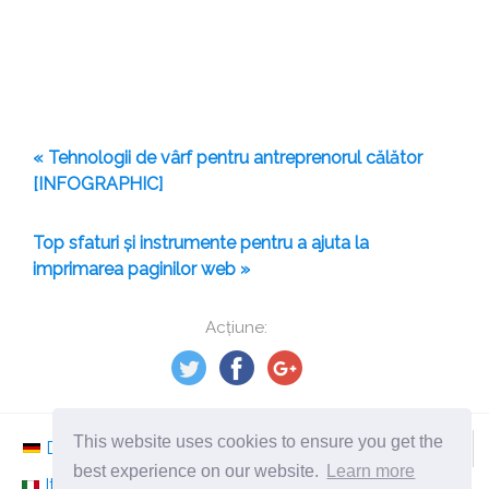
« Tehnologii de vârf pentru antreprenorul călător
[INFOGRAPHIC]
Top sfaturi și instrumente pentru a ajuta la
imprimarea paginilor web »
Acțiune:
This website uses cookies to ensure you get the
Deutsch
Nederlands
Svenska
Norsk
best experience on our website.
Learn more
Italiano
Français
Español
Românesc