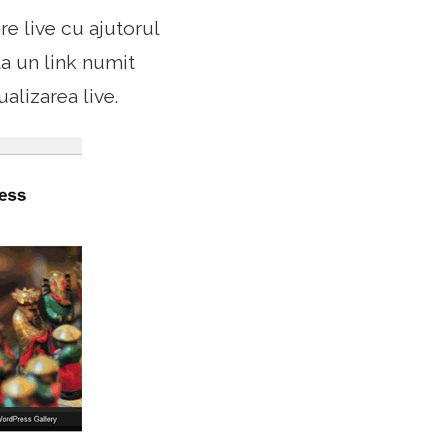
re live cu ajutorul
a un link numit
alizarea live.