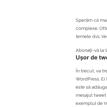
Sperăm că mai 
complexe. Otto
temele dvs. Ve
Abonați-vă la
Ușor de tw
În trecut, va t
WordPress. Ei 
este să adăugaț
mesajul tweet c
exemplul de ma