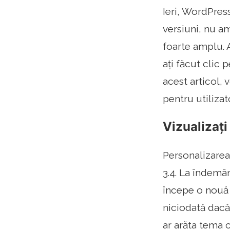
Ieri, WordPress
versiuni, nu a
foarte amplu. 
ați făcut clic 
acest articol,
pentru utilizat
Vizualizați
Personalizarea
3.4. La îndemân
începe o nouă e
niciodată dacă
ar arăta tema 