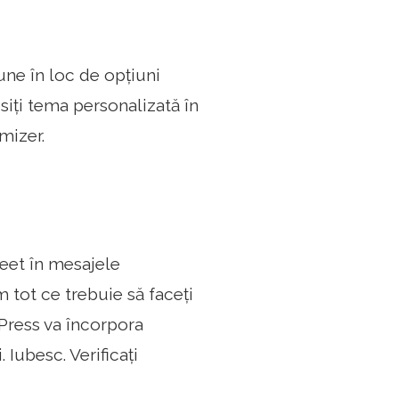
une în loc de opțiuni
siți tema personalizată în
mizer.
weet în mesajele
 tot ce trebuie să faceți
dPress va încorpora
 Iubesc. Verificați