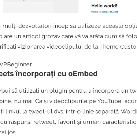
mulți dezvoltatori încep să utilizeze această opți
 are un articol grozav care vă va arăta cum să folo
rificați vizionarea videoclipului de la Theme Custo
 WPBeginner
eets încorporați cu oEmbed
rebui să utilizați un plugin pentru a încorpora un t
bine, nu mai. Ca și videoclipurile pe YouTube, acum
i linkul la tweet-ul dvs. într-o linie separată. Wor
u răspuns, retweet, favorit și urmări caracteristici.
i jos: