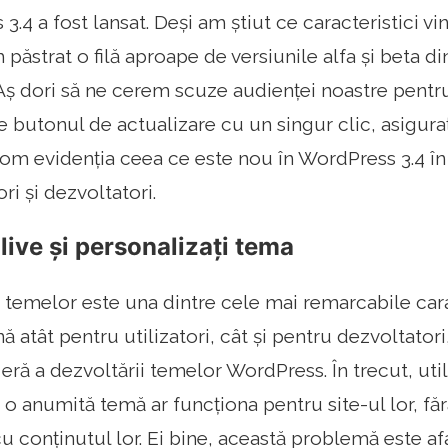
 3.4 a fost lansat. Deși am știut ce caracteristici v
m păstrat o filă aproape de versiunile alfa și beta 
Aș dori să ne cerem scuze audienței noastre pentru
pe butonul de actualizare cu un singur clic, asigura
 vom evidenția ceea ce este nou în WordPress 3.4 în
ori și dezvoltatori.
 live și personalizați tema
 temelor este una dintre cele mai remarcabile car
ă atât pentru utilizatori, cât și pentru dezvoltato
ră a dezvoltării temelor WordPress. În trecut, utili
 o anumită temă ar funcționa pentru site-ul lor, fă
cu conținutul lor. Ei bine, această problemă este af