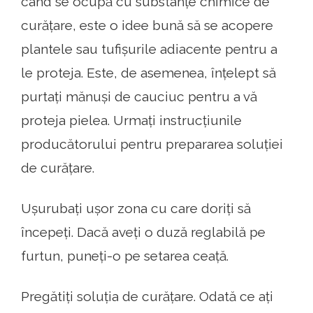
când se ocupă cu substanțe chimice de
curățare, este o idee bună să se acopere
plantele sau tufișurile adiacente pentru a
le proteja. Este, de asemenea, înțelept să
purtați mănuși de cauciuc pentru a vă
proteja pielea. Urmați instrucțiunile
producătorului pentru prepararea soluției
de curățare.
Ușurubați ușor zona cu care doriți să
începeți. Dacă aveți o duză reglabilă pe
furtun, puneți-o pe setarea ceață.
Pregătiți soluția de curățare. Odată ce ați