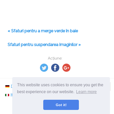
« Sfaturi pentru a merge verde în baie
Sfaturi pentru suspendarea imaginilor »
Acțiune:
This website uses cookies to ensure you get the
Deutsch
Nederlands
Svenska
Norsk
best experience on our website.
Learn more
Italiano
Français
Español
Românesc
Got it!
©
2026
ro.ephesossoftware.com
Știri din lumea tehnologiei moderne!