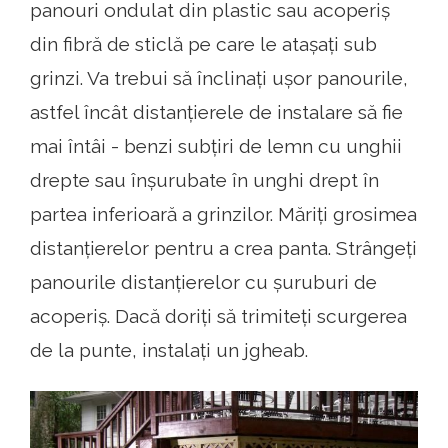
panouri ondulat din plastic sau acoperiș
din fibră de sticlă pe care le atașați sub
grinzi. Va trebui să înclinați ușor panourile,
astfel încât distanțierele de instalare să fie
mai întâi - benzi subțiri de lemn cu unghii
drepte sau înșurubate în unghi drept în
partea inferioară a grinzilor. Măriți grosimea
distanțierelor pentru a crea panta. Strângeți
panourile distanțierelor cu șuruburi de
acoperiș. Dacă doriți să trimiteți scurgerea
de la punte, instalați un jgheab.