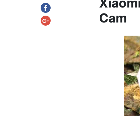
Xiaomi
Cam