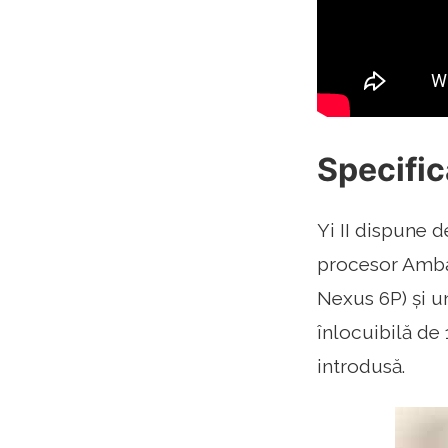
Specific
Yi II dispune d
procesor Ambar
Nexus 6P) și u
înlocuibilă de
introdusă.