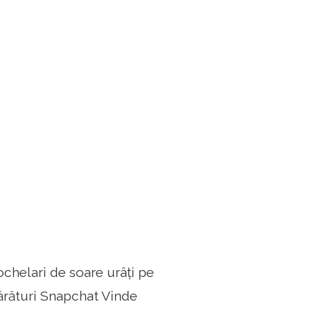
ochelari de soare urâți pe
ărături Snapchat Vinde