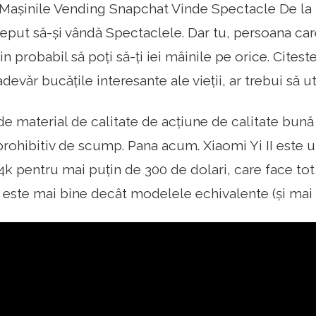
 Mașinile Vending Snapchat Vinde Spectacle De la
eput să-și vândă Spectaclele. Dar tu, persoana care
in probabil să poți să-ți iei mâinile pe orice. Citest
adevăr bucățile interesante ale vieții, ar trebui să u
e material de calitate de acțiune de calitate bună -
 prohibitiv de scump. Pana acum. Xiaomi Yi II este u
4k pentru mai puțin de 300 de dolari, care face tot
t, este mai bine decât modelele echivalente (și ma