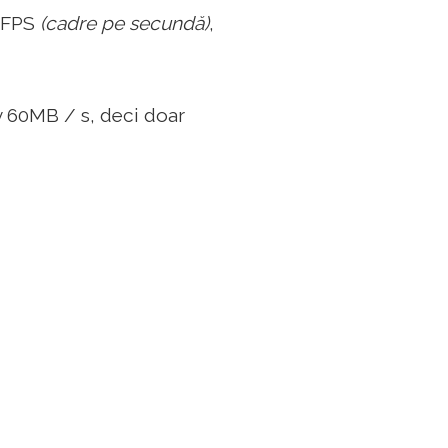
30FPS
(cadre pe secundă)
,
v 60MB / s, deci doar