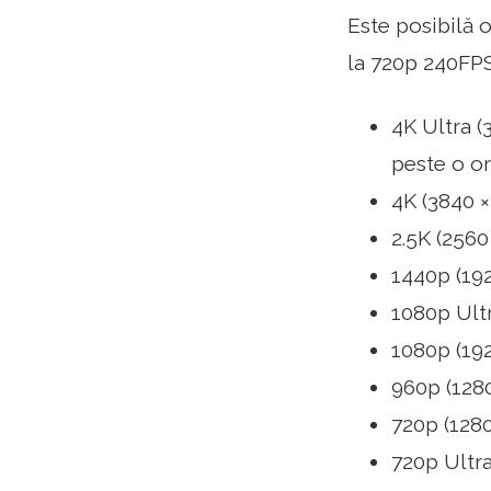
Este posibilă 
la 720p 240FPS
4K Ultra (
peste o or
4K (3840 ×
2.5K (2560
1440p (192
1080p Ultr
1080p (192
960p (1280
720p (1280
720p Ultra