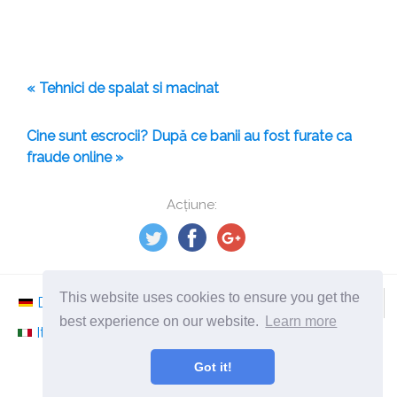
« Tehnici de spalat si macinat
Cine sunt escrocii? După ce banii au fost furate ca
fraude online »
Acțiune:
This website uses cookies to ensure you get the
Deutsch
Nederlands
Svenska
Norsk
best experience on our website.
Learn more
Italiano
Français
Español
Românesc
Got it!
©
2026
ro.ephesossoftware.com
Știri din lumea tehnologiei moderne!