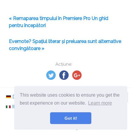
« Remaparea timpului în Premiere Pro Un ghid
pentru începători
Evernote? Spațiul literar și preluarea sunt alternative
convingătoare »
Acțiune:
This website uses cookies to ensure you get the
Deutsch
Nederlands
Svenska
Norsk
best experience on our website.
Learn more
Italiano
Français
Español
Românesc
Got it!
©
2026
ro.ephesossoftware.com
Știri din lumea tehnologiei moderne!