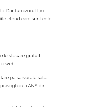
te. Dar furnizorul tău
țiile cloud care sunt cele
 de stocare gratuit,
 pe web.
tare pe serverele sale.
supravegherea ANS din