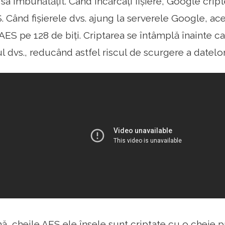
a sa îmbunătățit. Când încărcați fișiere, Google crip
 Când fișierele dvs. ajung la serverele Google, ace
 AES pe 128 de biți. Criptarea se întâmplă înainte 
l dvs., reducând astfel riscul de scurgere a datelor
mă, cheile AES ele însele sunt criptate cu o cheie 