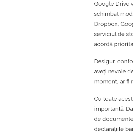
Google Drive v
schimbat modul
Dropbox, Googl
serviciul de st
acordă priorita
Desigur, confo
aveți nevoie de
moment, ar fi m
Cu toate acest
importantă. Da
de documente s
declarațiile ba