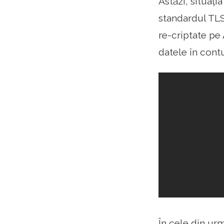
Astăzi, situați
standardul TLS.
re-criptate pe
datele în contu
În cele din ur