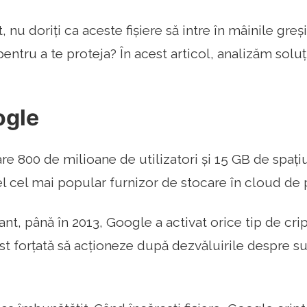
 nu doriți ca aceste fișiere să intre în mâinile greși
pentru a te proteja? În acest articol, analizăm solu
ogle
re 800 de milioane de utilizatori și 15 GB de spațiu
el cel mai popular furnizor de stocare în cloud de
nt, până în 2013, Google a activat orice tip de crip
t forțată să acționeze după dezvăluirile despre 