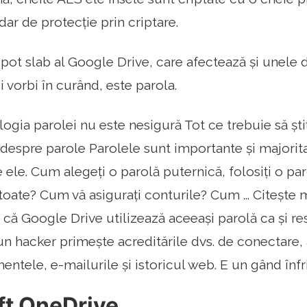
ar de protecție prin criptare.
ot slab al Google Drive, care afectează și unele di
 vorbi în curând, este parola.
logia parolei nu este nesigură Tot ce trebuie să ști
ți despre parole Parolele sunt importante și majori
ele. Cum alegeți o parolă puternică, folosiți o par
 toate? Cum vă asigurați conturile? Cum ... Citește
că Google Drive utilizează aceeași parolă ca și res
n hacker primește acreditările dvs. de conectare,
ntele, e-mailurile și istoricul web. E un gând înfr
ft OneDrive