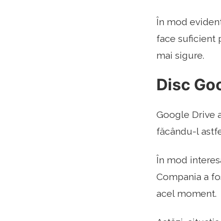
În mod evident,
face suficient 
mai sigure.
Disc Go
Google Drive a
făcându-l astf
În mod interesa
Compania a fos
acel moment.