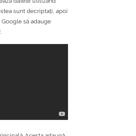
tează datele utilizând
stea sunt decriptați, apoi
ca Google să adauge
.
principală. Acesta adaugă