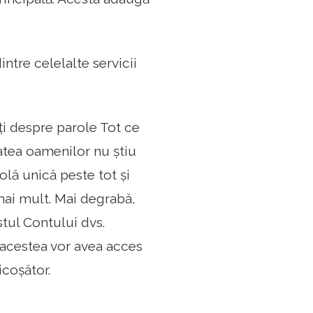
ntre celelalte servicii
ți despre parole Tot ce
tatea oamenilor nu știu
olă unică peste tot și
 mai mult. Mai degrabă,
tul Contului dvs.
 acestea vor avea acces
icoșător.