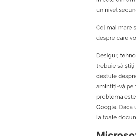
un nivel secund
Cel mai mare sp
despre care voi
Desigur, tehno
trebuie să ști
destule despre 
amintiți-vă pe
problema este 
Google. Dacă u
la toate docume
Microso