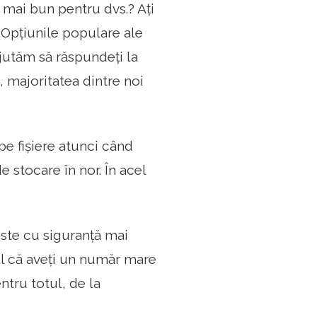
 mai bun pentru dvs.? Ați
 Opțiunile populare ale
ajutăm să răspundeți la
e, majoritatea dintre noi
pe fișiere atunci când
e stocare în nor. În acel
este cu siguranță mai
il că aveți un număr mare
ntru totul, de la