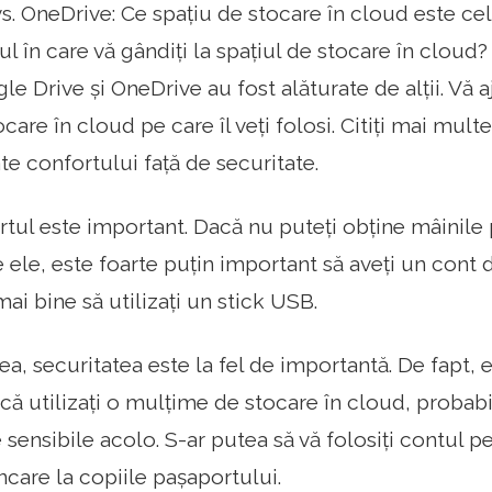
s. OneDrive: Ce spațiu de stocare în cloud este cel
 în care vă gândiți la spațiul de stocare în cloud?
e Drive și OneDrive au fost alăturate de alții. Vă 
ocare în cloud pe care îl veți folosi. Citiți mai mult
te confortului față de securitate.
rtul este important. Dacă nu puteți obține mâinile 
 ele, este foarte puțin important să aveți un cont d
ai bine să utilizați un stick USB.
ea, securitatea este la fel de importantă. De fapt, 
că utilizați o mulțime de stocare în cloud, probab
ensibile acolo. S-ar putea să vă folosiți contul pe
ncare la copiile pașaportului.