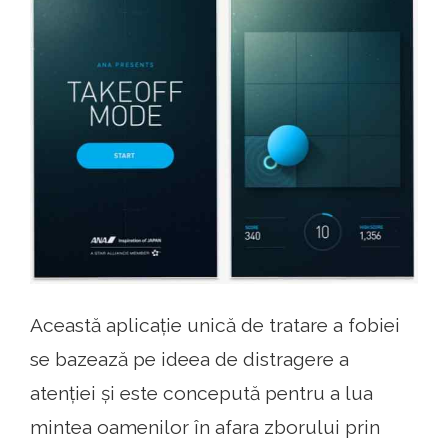
Această aplicație unică de tratare a fobiei
se bazează pe ideea de distragere a
atenției și este concepută pentru a lua
mintea oamenilor în afara zborului prin