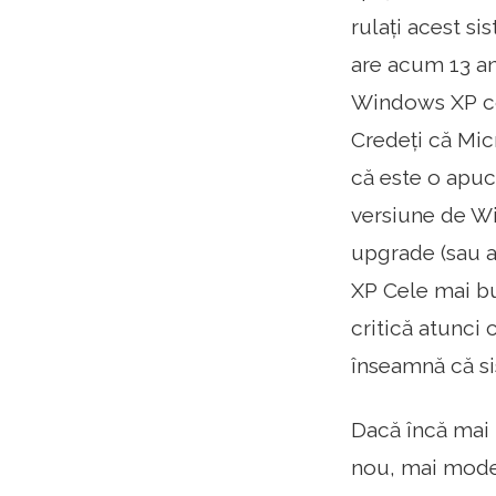
rulați acest s
are acum 13 an
Windows XP co
Credeți că Mic
că este o apuc
versiune de Wi
upgrade (sau a
XP Cele mai bu
critică atunci 
înseamnă că si
Dacă încă mai 
nou, mai moder