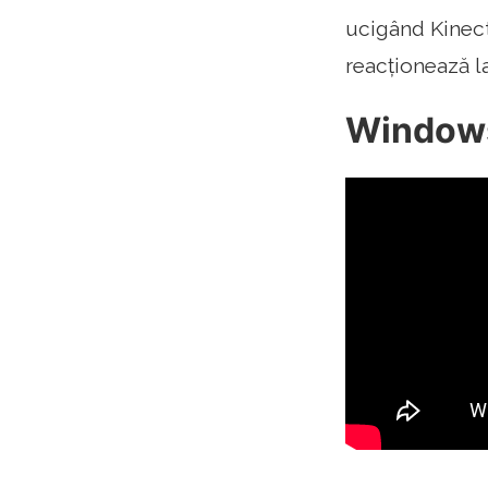
ucigând Kinec
reacționează l
Windows