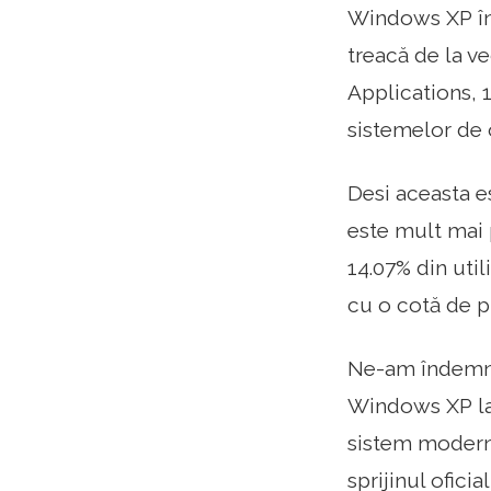
Windows XP înc
treacă de la v
Applications, 
sistemelor de 
Desi aceasta e
este mult mai
14.07% din uti
cu o cotă de p
Ne-am îndemna
Windows XP la
sistem modern 
sprijinul ofici