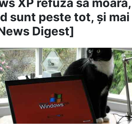
s XP refuză să moară, a
 sunt peste tot, și mai 
News Digest]