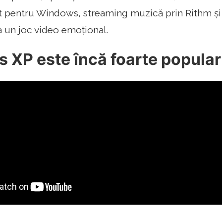
t pentru Windows, streaming muzică prin Rithm și
a un joc video emoțional.
 XP este încă foarte popular