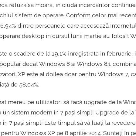
ă refuză să moară, în ciuda încercărilor continue
echiul sistem de operare. Conform celor mai recente
16,94% dintre persoanele care accesează Internetul
operare desktop în cursul lunii martie au folosit 
ste o scadere de la 19,1% inregistrata in februarie
 popular decat Windows 8 si Windows 8.1 combinat
lizatori. XP este al doilea doar pentru Windows 7,
iață de 58,04%.
t mereu pe utilizatori să facă upgrade de la Wi
 un sistem modern în 7 pași simpli Upgrade de la
în 7 pași simpli Este timpul să vă luați la revedere
al pentru Windows XP pe 8 aprilie 2014. Sunteți în 