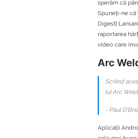
sperăm că până
Spuneți-ne că
Digest] Lansar
raportarea hărț
video care inv
Arc Weld
Scriind aces
lui Arc Weld
- Paul O'Bri
Aplicații Andr