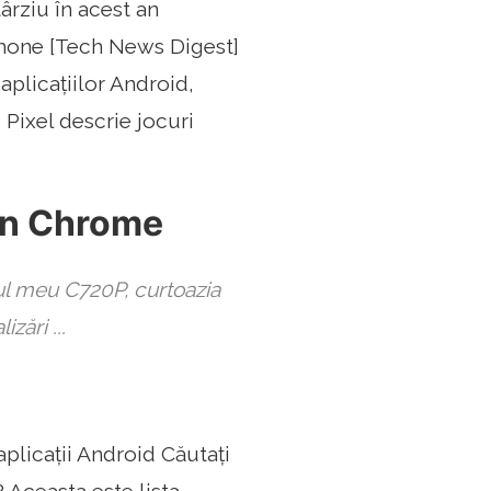
rziu în acest an
one [Tech News Digest]
plicațiilor Android,
i Pixel descrie jocuri
 în Chrome
ul meu C720P, curtoazia
zări ...
plicații Android Căutați