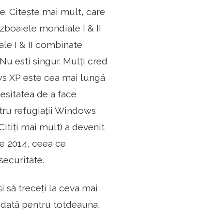
e. Citește mai mult, care
boaiele mondiale I & II
e I & II combinate
u esti singur. Mulți cred
ws XP este cea mai lungă
esitatea de a face
ntru refugiații Windows
itiți mai mult) a devenit
ie 2014, ceea ce
securitate.
i să treceți la ceva mai
 dată pentru totdeauna,