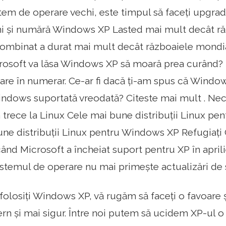
istem de operare vechi, este timpul să faceți upgrad
i și numără Windows XP Lasted mai mult decât răz
mbinat a durat mai mult decât războaiele mondial
rosoft va lăsa Windows XP să moară prea curând? N
are în numerar. Ce-ar fi dacă ți-am spus că Windo
ndows suportată vreodată? Citeste mai mult . Nec
 trece la Linux Cele mai bune distribuții Linux pe
ne distribuții Linux pentru Windows XP Refugiați C
când Microsoft a încheiat suport pentru XP în april
stemul de operare nu mai primește actualizări de 
folosiți Windows XP, vă rugăm să faceți o favoare ș
n și mai sigur. Între noi putem să ucidem XP-ul o