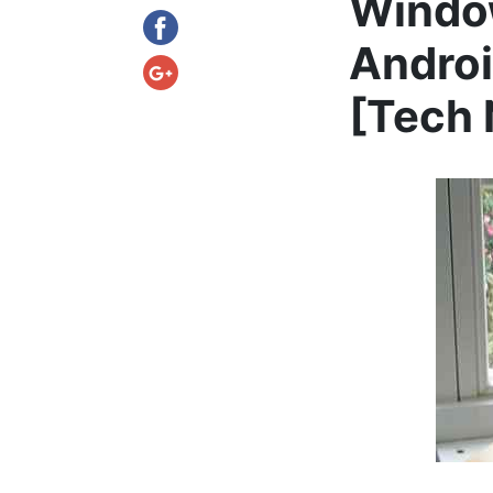
Window
Android
[Tech 