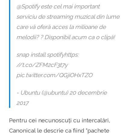
@Spotify este cel mai important
serviciu de streaming muzical din lume
care vă oferă acces la milioane de
melodii? ? Disponibil acum ca o clipă!
snap install spotifyhttps:
//t.co/ZFM2cF3t7y
pic.twitter.com/QGjiOHxTZO
- Ubuntu (@ubuntu) 20 decembrie
2017
Pentru cei necunoscuți cu intercalări,
Canonical le descrie ca fiind “pachete