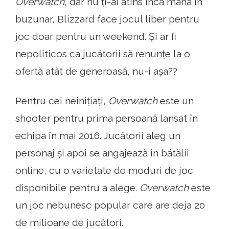
Overwatch
, dar nu ți-ai atins încă mâna în
buzunar, Blizzard face jocul liber pentru
joc doar pentru un weekend. Și ar fi
nepoliticos ca jucătorii să renunțe la o
ofertă atât de generoasă, nu-i așa??
Pentru cei neinițiați,
Overwatch
este un
shooter pentru prima persoană lansat în
echipa în mai 2016. Jucătorii aleg un
personaj și apoi se angajează în bătălii
online, cu o varietate de moduri de joc
disponibile pentru a alege.
Overwatch
este
un joc nebunesc popular care are deja 20
de milioane de jucători.