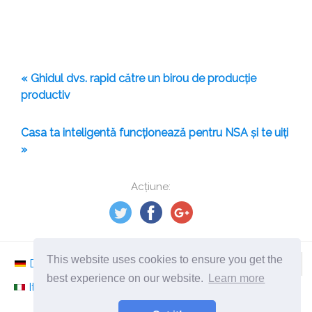
« Ghidul dvs. rapid către un birou de producție
productiv
Casa ta inteligentă funcționează pentru NSA și te uiți
»
Acțiune:
This website uses cookies to ensure you get the
Deutsch
Nederlands
Svenska
Norsk
best experience on our website.
Learn more
Italiano
Français
Español
Românesc