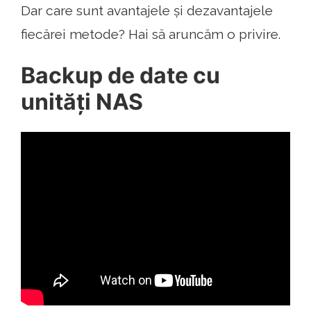
Dar care sunt avantajele și dezavantajele
fiecărei metode? Hai să aruncăm o privire.
Backup de date cu
unități NAS