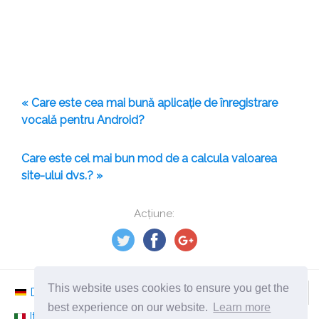
« Care este cea mai bună aplicație de înregistrare
vocală pentru Android?
Care este cel mai bun mod de a calcula valoarea
site-ului dvs.? »
Acțiune:
This website uses cookies to ensure you get the
Deutsch
Nederlands
Svenska
Norsk
best experience on our website.
Learn more
Italiano
Français
Español
Românesc