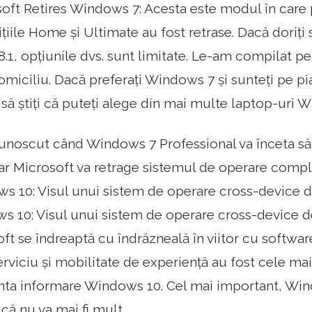
oft Retires Windows 7: Acesta este modul în care 
iile Home și Ultimate au fost retrase. Dacă doriți
1, opțiunile dvs. sunt limitate. Le-am compilat pen
domiciliu. Dacă preferați Windows 7 și sunteți pe p
ți să știți că puteți alege din mai multe laptop-uri
unoscut când Windows 7 Professional va înceta să f
dar Microsoft va retrage sistemul de operare comp
s 10: Visul unui sistem de operare cross-device de
s 10: Visul unui sistem de operare cross-device dev
oft se îndreaptă cu îndrăzneală în viitor cu softwar
viciu și mobilitate de experiență au fost cele ma
nta informare Windows 10. Cel mai important, Windo
că nu va mai fi mult.