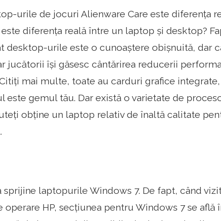
top-urile de jocuri Alienware Care este diferența re
este diferența reală între un laptop și desktop? Fa
t desktop-urile este o cunoaștere obișnuită, dar c
iar jucătorii își găsesc cântărirea reducerii performa
 Citiți mai multe, toate au carduri grafice integrate
 este gemul tău. Dar există o varietate de procesoa
teți obține un laptop relativ de înaltă calitate p
.
 sprijine laptopurile Windows 7. De fapt, când vizi
e operare HP, secțiunea pentru Windows 7 se află în