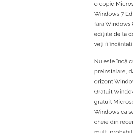
o copie Micros
Windows 7 Ediț
fără Windows 8.
edițiile de la 
veți fi încânta
Nu este încă c
preinstalare, 
orizont Window
Gratuit Window
gratuit Micros
Windows ca ser
cheie din rece
mult, probabil 