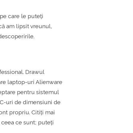
pe care le puteți
ă am lipsit vreunul,
descoperirile.
fessional. Drawul
ware laptop-uri Alienware
eptare pentru sistemul
C-uri de dimensiuni de
nt propriu. Citiți mai
 ceea ce sunt; puteți