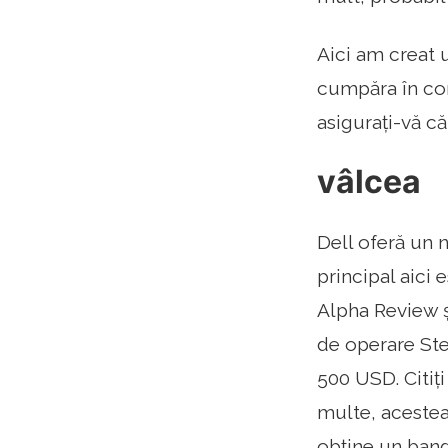
Aici am creat 
cumpăra în con
asigurați-vă că
vâlcea
Dell oferă un 
principal aici 
Alpha Review ș
de operare Ste
500 USD. Citiți
multe, acestea
obține un bang