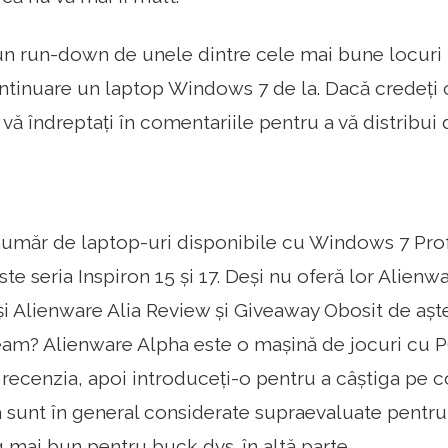
un run-down de unele dintre cele mai bune locuri 
tinuare un laptop Windows 7 de la. Dacă credeți c
 vă îndreptați în comentariile pentru a vă distribui 
număr de laptop-uri disponibile cu Windows 7 Pro
este seria Inspiron 15 și 17. Deși nu oferă lor Alien
i Alienware Alia Review și Giveaway Obosit de așt
am? Alienware Alpha este o mașină de jocuri cu P
 recenzia, apoi introduceți-o pentru a câștiga pe co
 sunt în general considerate supraevaluate pentru
 mai bun pentru buck dvs. în altă parte.