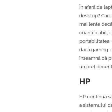
În afară de lap
desktop? Care 
mai lente decâ
cuantificabil, 
portabilitatea.
dacă gaming-ul
înseamnă că pu
un preț decent
HP
HP continuă să
a sistemului d