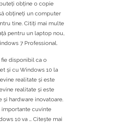
puteți obține o copie
 să obțineți un computer
tru tine. Citiți mai multe
iață pentru un laptop nou,
 Windows 7 Professional.
ie disponibil ca o
let și cu Windows 10 la
vine realitate și este
ine realitate și este
e și hardware inovatoare.
i importante cuvinte
ws 10 va ... Citește mai