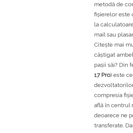
metodă de com
fișierelor este
la calculatoare
mail sau plasar
Citește mai mul
câștigat ambel
pașii săi? Din
17 Pro
) este c
dezvoltatorilo
compresia fiși
află în centru
deoarece ne pe
transferate. D