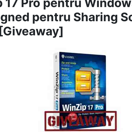
 17 Pro pentru Window
gned pentru Sharing So
[Giveaway]