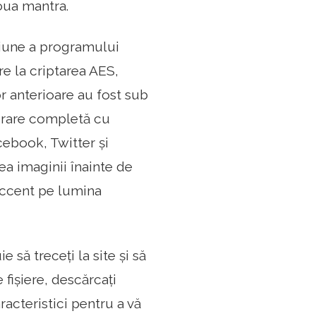
oua mantra.
siune a programului
re la criptarea AES,
or anterioare au fost sub
egrare completă cu
ebook, Twitter și
a imaginii înainte de
accent pe lumina
 să treceți la site și să
 fișiere, descărcați
racteristici pentru a vă