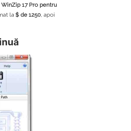
e WinZip 17 Pro pentru
mat la
$ de 1250
, apoi
tinuă