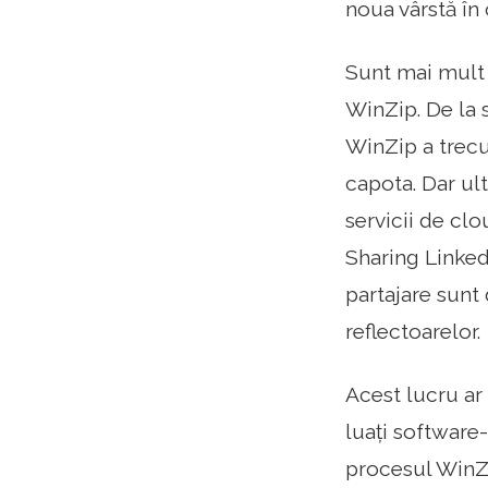
noua vârstă în
Sunt mai mult 
WinZip. De la 
WinZip a trecut
capota. Dar ul
servicii de cl
Sharing Linked
partajare sunt
reflectoarelor.
Acest lucru ar 
luați software-
procesul WinZip