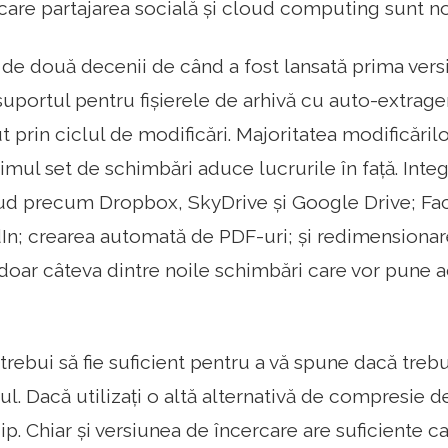
 care partajarea socială și cloud computing sunt n
de două decenii de când a fost lansată prima ver
suportul pentru fișierele de arhivă cu auto-extrage
 prin ciclul de modificări. Majoritatea modificăril
timul set de schimbări aduce lucrurile în față. Int
oud precum Dropbox, SkyDrive și Google Drive; Fac
In; crearea automată de PDF-uri; și redimensionare
 doar câteva dintre noile schimbări care vor pune 
trebui să fie suficient pentru a vă spune dacă trebuie
ul. Dacă utilizați o altă alternativă de compresie de
. Chiar și versiunea de încercare are suficiente ca