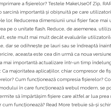
primare a fișierelor? Testele MakeUseOf Zip, R
 o sarcină importantă și obișnuită pe care utilizatori
le lor. Reducerea dimensiunii unui fișier face mai 
ea pe o unitate flash. Reduce, de asemenea, utilizar
t, este mult mai mult decât evaluările utilizatoril
e, dar se odihnește pe lauri sau se îndreaptă înain
 fericire, aceasta este cea din urmă ca noua versiu
ea mai importantă actualizare într-un timp îndelu
r. Ca majoritatea aplicațiilor, chiar compresor de 
erelor? Cum funcționează compresia fișierelor? Co
l modului în care funcționează webul modern, se 
rmite să împărtășim fișiere care altfel ar lua prea 
ar cum funcționează? Read More trebuie să-și schi