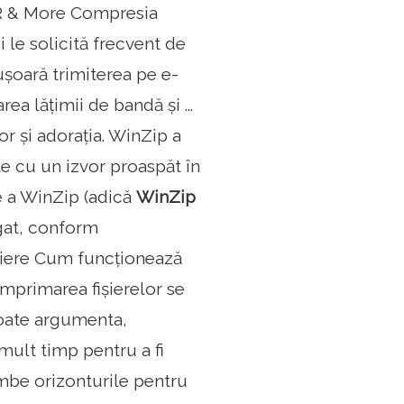
AR & More Compresia
i le solicită frecvent de
ușoară trimiterea pe e-
ea lățimii de bandă și ...
or și adorația. WinZip a
te cu un izvor proaspăt în
ne a WinZip (adică
WinZip
ngat, conform
fișiere Cum funcționează
mprimarea fișierelor se
poate argumenta,
mult timp pentru a fi
mbe orizonturile pentru