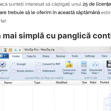
dacă sunteți interesat să câștigați unul
25 de licenț
re trebuie să le oferim în această săptămână
esti
rte!
a mai simplă cu panglică con