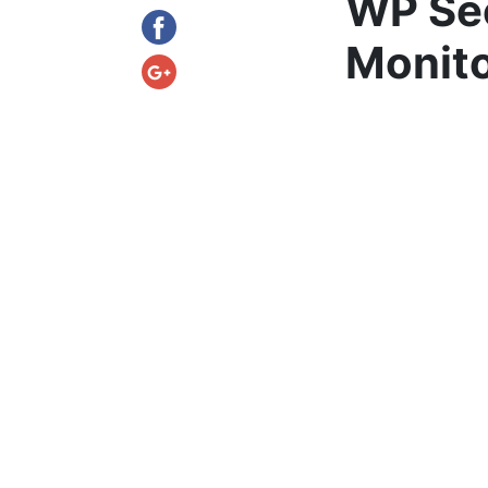
WP Sec
Monit