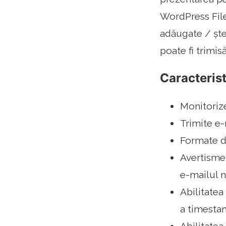
WordPress File
adăugate / ște
poate fi trimis
Caracterist
Monitorize
Trimite e
Formate d
Avertismen
e-mailul n
Abilitatea
a timesta