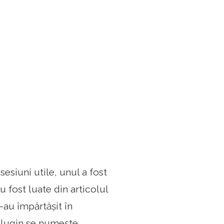
siuni utile, unul a fost
 fost luate din articolul
-au împărtășit în
plugin se numește