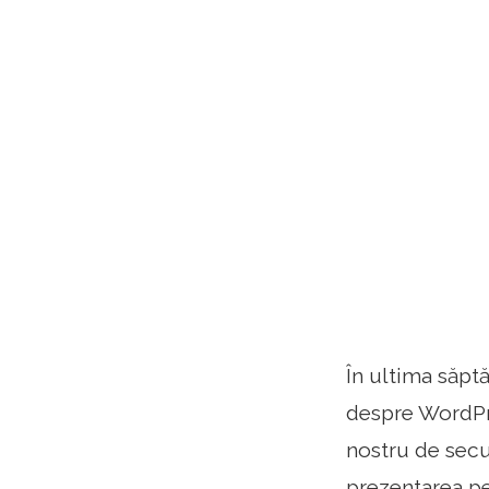
În ultima săpt
despre WordPre
nostru de secur
prezentarea pe