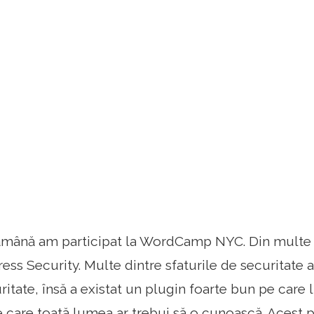
ămână am participat la WordCamp NYC. Din multe se
ss Security. Multe dintre sfaturile de securitate au
itate, însă a existat un plugin foarte bun pe care l
 care toată lumea ar trebui să o cunoască. Acest 