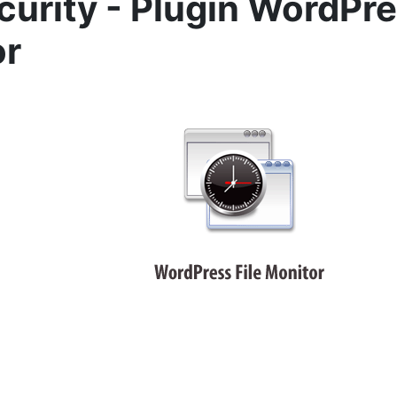
urity - Plugin WordPre
or