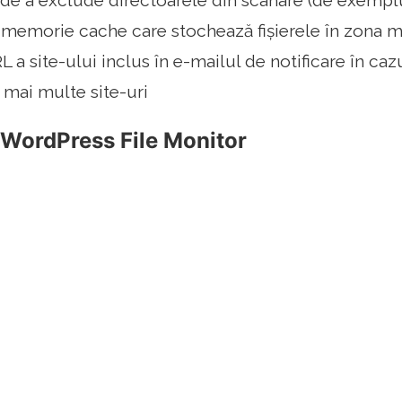
 de a exclude directoarele din scanare (de exemplu
 memorie cache care stochează fișierele în zona m
 a site-ului inclus în e-mailul de notificare în caz
e mai multe site-uri
 WordPress File Monitor