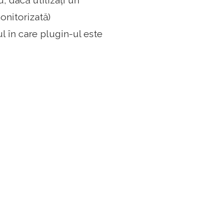
, dacă utilizați un
onitorizată)
ul în care plugin-ul este