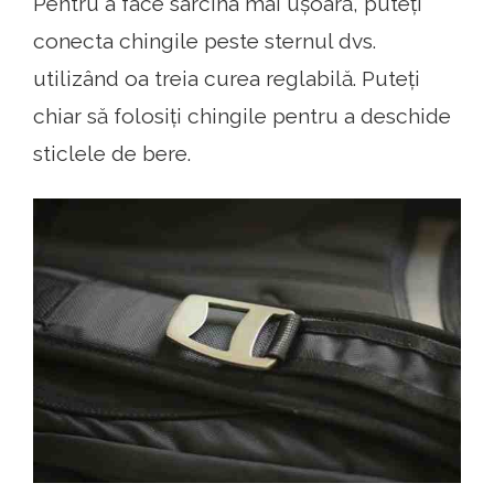
Pentru a face sarcina mai ușoară, puteți
conecta chingile peste sternul dvs.
utilizând oa treia curea reglabilă. Puteți
chiar să folosiți chingile pentru a deschide
sticlele de bere.