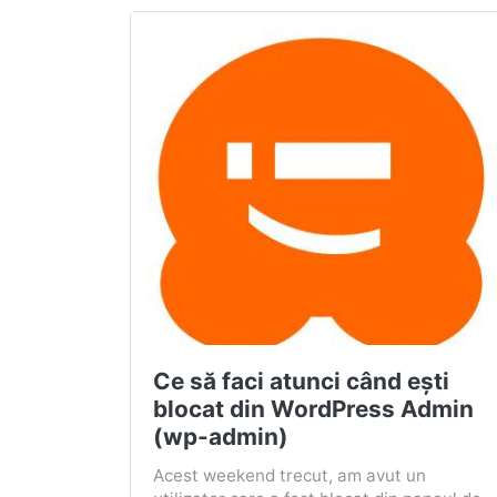
Ce să faci atunci când ești
blocat din WordPress Admin
(wp-admin)
Acest weekend trecut, am avut un