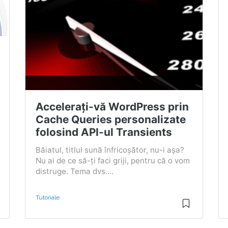
Accelerați-vă WordPress prin
Cache Queries personalizate
folosind API-ul Transients
Băiatul, titlul sună înfricoșător, nu-i așa?
Nu ai de ce să-ți faci griji, pentru că o vom
distruge. Tema dvs....
Tutoriale