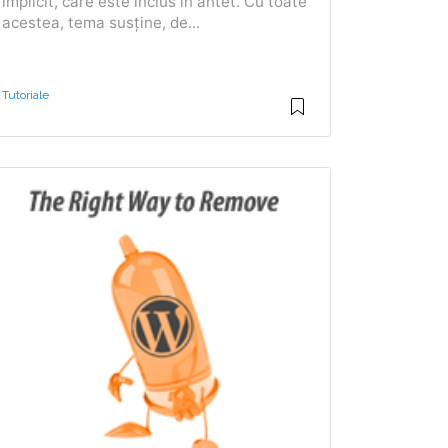
implicit, care este inclus în antet. Cu toate
acestea, tema susține, de...
Tutoriale