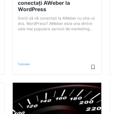
conectați AWeber la
WordPress
Doriți să vă conectați la AWeber cu site-ul
dvs. WordPress? AWeber este una dintre
cele mai populare servicii de marketing...
Tutoriale