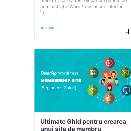
utilizator care a fost blocat din panoul de
administrație WordPress al site-ului lor.
În...
Tutoriale
Ultimate Ghid pentru crearea
unui site de membru