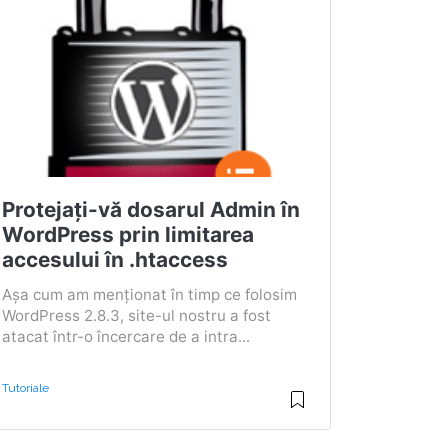
Protejați-vă dosarul Admin în
WordPress prin limitarea
accesului în .htaccess
Așa cum am menționat în timp ce folosim
WordPress 2.8.3, site-ul nostru a fost
atacat într-o încercare de a intra...
Tutoriale